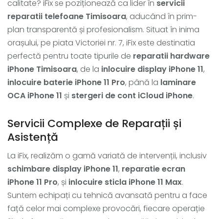
calitate? iFix se poziționează ca lider în
servicii
reparatii telefoane Timisoara
, aducând în prim-
plan transparentă și profesionalism. Situat în inima
orașului, pe piata Victoriei nr. 7, iFix este destinatia
perfectă pentru toate tipurile de
reparatii hardware
iPhone Timisoara
, de la
inlocuire display iPhone 11
,
inlocuire baterie iPhone 11 Pro
, până la
laminare
OCA iPhone 11
și
stergeri de cont iCloud iPhone
.
Servicii Complexe de Reparații și
Asistență
La iFix, realizăm o gamă variată de intervenții, inclusiv
schimbare display iPhone 11
,
reparatie ecran
iPhone 11 Pro
, și
inlocuire sticla iPhone 11 Max
.
Suntem echipați cu tehnică avansată pentru a face
față celor mai complexe provocări, fiecare operație