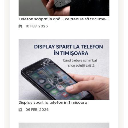
T
elefon scăpat în apă – ce trebuie să faci imediat și ce greșeli să eviți
10 FEB. 2026
Display spart la telefon în Timișoara
06 FEB. 2026