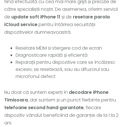
fiind efectuată cu cea mai mare grijă și precizie de
către specialiștii noștri. De asemenea, oferim servicii
de
update soft iPhone 11
și de
resetare parola
iCloud service
pentru întărirea securității
dispozitivelor dumneavoastră.
Resetare MDM si stergere cod de ecran
Diagnosticare rapidă și eficientă
Reparații pentru dispozitive care se încălzesc
excesiv, se resetează, sau au difuzorul sau
microfonul defect
Nu doar că suntem experți în
decodare iPhone
Timisoara
, dar suntem și un punct fierbinte pentru
telefoane second hand garantate
, fiecare
dispozitiv vândut beneficiind de garanție de la 1 la 2
ani.