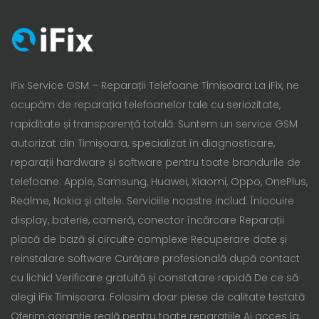
iFix Service GSM – Reparații Telefoane Timișoara La iFix, ne
ocupăm de reparația telefoanelor tale cu seriozitate,
rapiditate și transparență totală. Suntem un service GSM
autorizat din Timișoara, specializat în diagnosticare,
reparații hardware și software pentru toate brandurile de
telefoane: Apple, Samsung, Huawei, Xiaomi, Oppo, OnePlus,
Realme, Nokia și altele. Serviciile noastre includ: Înlocuire
display, baterie, cameră, conector încărcare Reparații
placă de bază și circuite complexe Recuperare date și
reinstalare software Curățare profesională după contact
cu lichid Verificare gratuită și constatare rapidă De ce să
alegi iFix Timișoara: Folosim doar piese de calitate testată
Oferim garanție reală pentru toate reparațiile Ai acces la