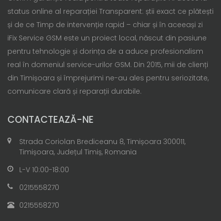
status online al reparației Transparent: știi exact ce plătești
și de ce Timp de intervenție rapid – chiar și în aceeași zi
iFix Service GSM este un proiect local, născut din pasiune
pentru tehnologie și dorința de a aduce profesionalism
real în domeniul service-urilor GSM. Din 2015, mii de clienți
din Timișoara și împrejurimi ne-au ales pentru seriozitate,
comunicare clară și reparații durabile.
CONTACTEAZĂ-NE
Strada Coriolan Brediceanu 8, Timișoara 300011,
Timișoara, Județul Timiș, Romania
L-V 10:00-18:00
0215558270
0215558270