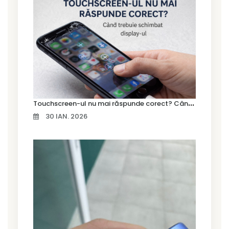
T
ouchscreen-ul nu mai răspunde corect? Când trebuie schimbat display-ul
30 IAN. 2026