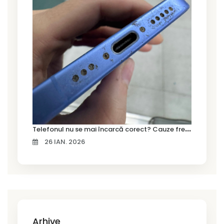
T
elefonul nu se mai încarcă corect? Cauze frecvente și soluții la service în Timișoara
26 IAN. 2026
Arhive