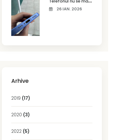
T
elefonul nu se mai încarcă corect? Cauze frecvente și soluții la service în Timișoara
26 IAN. 2026
Arhive
2019
(17)
2020
(3)
2022
(5)