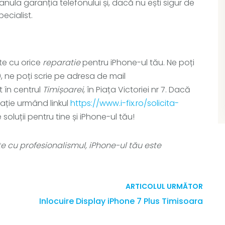
nula garanția telefonului și, dacă nu ești sigur de
ecialist.
te cu orice
reparatie
pentru iPhone-ul tău. Ne poți
0
, ne poți scrie pe adresa de mail
t în centrul
Timișoarei
, în Piața Victoriei nr 7. Dacă
rație urmând linkul
https://www.i-fix.ro/solicita-
oluții pentru tine și iPhone-ul tău!
te cu profesionalismul, iPhone-ul tău este
ARTICOLUL URMĂTOR
Inlocuire Display iPhone 7 Plus Timisoara