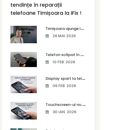
tendințe în reparații
telefoane Timișoara la iFix !
T
imișoara ajunge la Vodafone Business Bootcamp prin Marius Cermian de la Armour România
26 MAI 2026
T
elefon scăpat în apă – ce trebuie să faci imediat și ce greșeli să eviți
10 FEB. 2026
D
isplay spart la telefon în Timișoara
06 FEB. 2026
T
ouchscreen-ul nu mai răspunde corect? Când trebuie schimbat display-ul
30 IAN. 2026