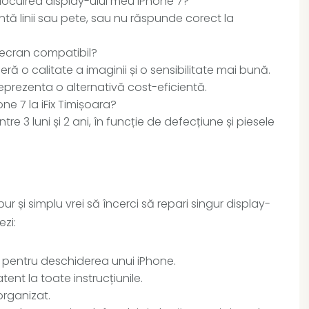
locuirea display-ului meu iPhone 7?
ntă linii sau pete, sau nu răspunde corect la
 ecran compatibil?
eră o calitate a imaginii și o sensibilitate mai bună.
eprezenta o alternativă cost-eficientă.
ne 7 la iFix Timișoara?
tre 3 luni și 2 ani, în funcție de defecțiune și piesele
r și simplu vrei să încerci să repari singur display-
ezi:
it pentru deschiderea unui iPhone.
atent la toate instrucțiunile.
organizat.