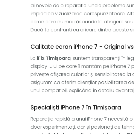
ai nevoie de o reparatie. Unele probleme sunt
împiedică vizualizarea corespunzătoare. Alte
ecran care nu mai răspunde la atingere sau 
Dacă te confrunți cu oricare dintre aceste s
Calitate ecran iPhone 7 - Original v
La
iFix Timișoara
, suntem transparenți în le
display-ului pe care îl montăm pe iPhone 7 
privește afișarea culorilor și sensibilitatea la
asigurăm că oferim clienților posibilitatea d
unul compatibil, explicând în detaliu avantajel
Specialiști iPhone 7 în Timișoara
Reparația rapidă a unui iPhone 7 necesită o m
doar experimentați, dar și pasionați de tehnol