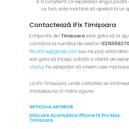
Fi conștient că repararea singur poate a
ce faci, este mai bine să apelezi la un sp
Contactează iFix Timișoara
Echipa iFix din
Timișoara
este gata să te aju
contacta la numărul de telefon
021555827
ifix.office@gmail.com
sau ne poți vizita direc
ești gata să începi, solicită o ofertă de repa
oferta
. Te așteptăm să oferim cele mai bune s
La iFix Timișoara, unde calitatea se întâlneș
întotdeauna în mâini sigure!
ARTICOLUL ANTERIOR
Inlocuire Acumulator iPhone 14 Pro Max
Timisoara