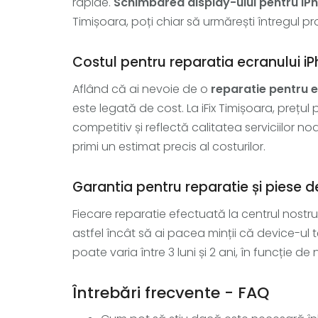
rapide.
Schimbarea display-ului pentru iP
Timișoara, poți chiar să urmărești întregul
Costul pentru reparatia ecranului iP
Aflând că ai nevoie de o
reparatie pentru e
este legată de cost. La iFix Timișoara, prețul
competitiv și reflectă calitatea serviciilor 
primi un estimat precis al costurilor.
Garantia pentru reparatie și piese 
Fiecare reparatie efectuată la centrul nostr
astfel încât să ai pacea minții că device-ul 
poate varia între 3 luni și 2 ani, în funcție d
Întrebări frecvente - FAQ