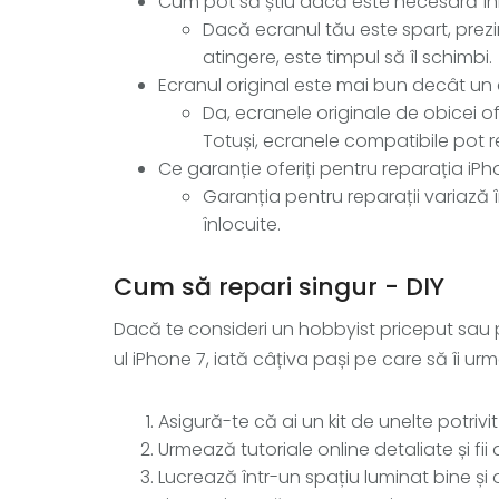
Cum pot să știu dacă este necesară în
Dacă ecranul tău este spart, prezi
atingere, este timpul să îl schimbi.
Ecranul original este mai bun decât un
Da, ecranele originale de obicei of
Totuși, ecranele compatibile pot r
Ce garanție oferiți pentru reparația iPho
Garanția pentru reparații variază în
înlocuite.
Cum să repari singur - DIY
Dacă te consideri un hobbyist priceput sau pu
ul iPhone 7, iată câțiva pași pe care să îi urm
Asigură-te că ai un kit de unelte potriv
Urmează tutoriale online detaliate și fii 
Lucrează într-un spațiu luminat bine și 