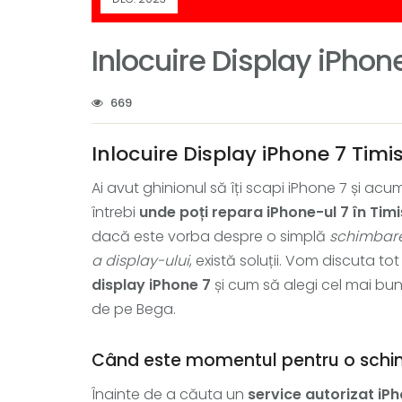
Inlocuire Display iPhon
669
Inlocuire Display iPhone 7 Timi
Ai avut ghinionul să îți scapi iPhone 7 și ac
întrebi
unde poți repara iPhone-ul 7 în Tim
dacă este vorba despre o simplă
schimbar
a display-ului
, există soluții. Vom discuta to
display iPhone 7
și cum să alegi cel mai bu
de pe Bega.
Când este momentul pentru o schi
Înainte de a căuta un
service autorizat iP