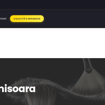
ntact
SOLICITĂ O REPARAȚIE
imisoara