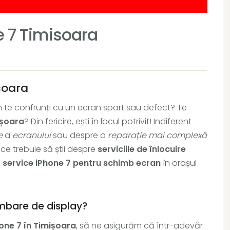
e 7 Timisoara
soara
um te confrunți cu un ecran spart sau defect? Te
ișoara
? Din fericire, ești în locul potrivit! Indiferent
e
a
ecranului
sau despre o
reparație mai complexă
t ce trebuie să știi despre
serviciile de înlocuire
n
service iPhone 7 pentru schimb ecran
în orașul
mbare de display?
hone 7 în Timișoara
, să ne asigurăm că într-adevăr