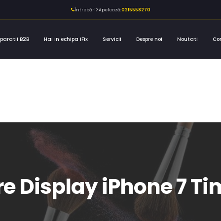
Întrebări? Apelează:
0215558270
paratii B2B
Hai in echipa iFix
Servicii
Despre noi
Noutati
Co
re Display iPhone 7 T