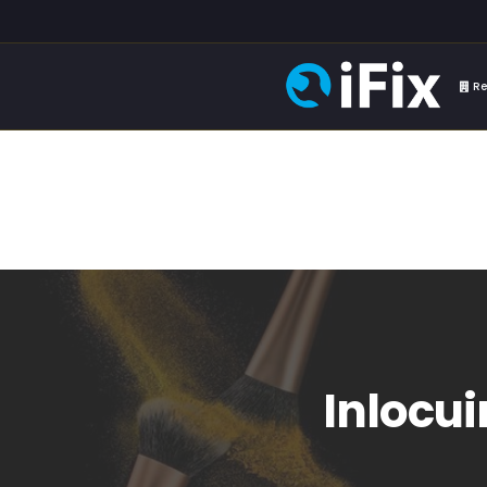
Re
Inlocui