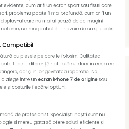
 evidente, cum ar fi un ecran spart sau fisuri care
ori, problema poate fi mai profundă, cum ar fi un
display-ul care nu mai afișează deloc imagini.
imptome, cel mai probabil ai nevoie de un specialist.
s. Compatibil
gătură cu piesele pe care le folosim. Calitatea
poate face o diferență notabilă nu doar în ceea ce
 atingere, dar și în longevitatea reparației. Ne
e a alege între un
ecran iPhone 7 de origine
sau
e și costurile fiecărei opțiuni.
ână de profesionist. Specialiștii noștri sunt nu
ogie și mereu gata să ofere soluții eficiente și