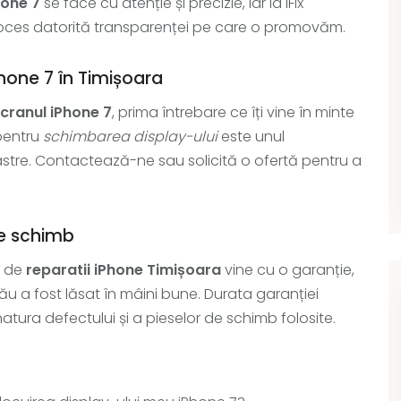
hone 7
se face cu atenție și precizie, iar la iFix
 proces datorită transparenței pe care o promovăm.
hone 7 în Timișoara
cranul iPhone 7
, prima întrebare ce îți vine în minte
 pentru
schimbarea display-ului
este unul
noastre. Contactează-ne sau solicită o ofertă pentru a
de schimb
u de
reparatii iPhone Timișoara
vine cu o garanție,
tău a fost lăsat în mâini bune. Durata garanției
e natura defectului și a pieselor de schimb folosite.