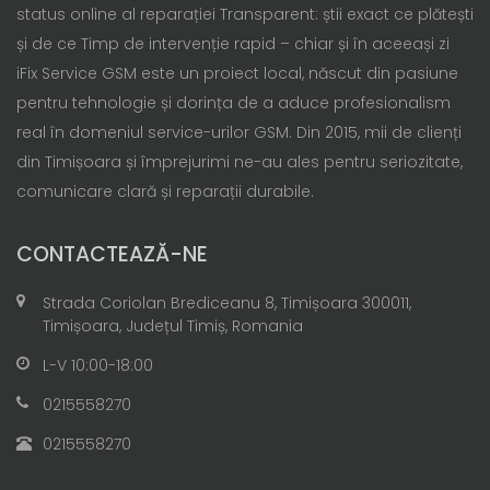
status online al reparației Transparent: știi exact ce plătești
și de ce Timp de intervenție rapid – chiar și în aceeași zi
iFix Service GSM este un proiect local, născut din pasiune
pentru tehnologie și dorința de a aduce profesionalism
real în domeniul service-urilor GSM. Din 2015, mii de clienți
din Timișoara și împrejurimi ne-au ales pentru seriozitate,
comunicare clară și reparații durabile.
CONTACTEAZĂ-NE
Strada Coriolan Brediceanu 8, Timișoara 300011,
Timișoara, Județul Timiș, Romania
L-V 10:00-18:00
0215558270
0215558270