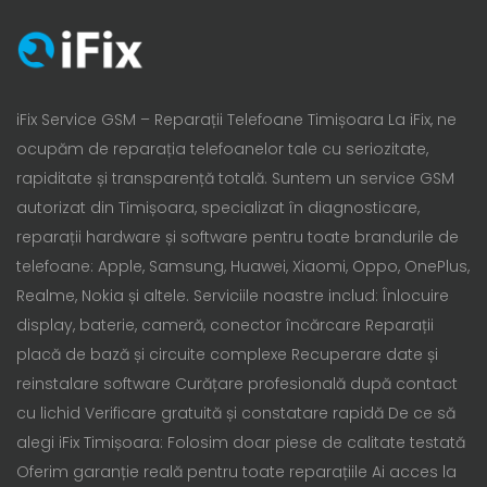
iFix Service GSM – Reparații Telefoane Timișoara La iFix, ne
ocupăm de reparația telefoanelor tale cu seriozitate,
rapiditate și transparență totală. Suntem un service GSM
autorizat din Timișoara, specializat în diagnosticare,
reparații hardware și software pentru toate brandurile de
telefoane: Apple, Samsung, Huawei, Xiaomi, Oppo, OnePlus,
Realme, Nokia și altele. Serviciile noastre includ: Înlocuire
display, baterie, cameră, conector încărcare Reparații
placă de bază și circuite complexe Recuperare date și
reinstalare software Curățare profesională după contact
cu lichid Verificare gratuită și constatare rapidă De ce să
alegi iFix Timișoara: Folosim doar piese de calitate testată
Oferim garanție reală pentru toate reparațiile Ai acces la