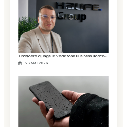
T
imișoara ajunge la Vodafone Business Bootcamp prin Marius Cermian de la Armour România
26 MAI 2026