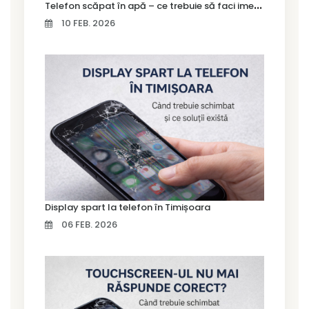
T
elefon scăpat în apă – ce trebuie să faci imediat și ce greșeli să eviți
10 FEB. 2026
Display spart la telefon în Timișoara
06 FEB. 2026