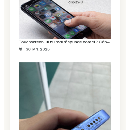
T
ouchscreen-ul nu mai răspunde corect? Când trebuie schimbat display-ul
30 IAN. 2026