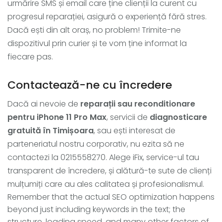
urmărire SMS și email care ține clienții la curent cu
progresul reparației, asigură o experiență fără stres.
Dacă ești din alt oraș, no problem! Trimite-ne
dispozitivul prin curier și te vom ține informat la
fiecare pas.
Contactează-ne cu încredere
Dacă ai nevoie de
reparații sau reconditionare
pentru iPhone 11 Pro Max
, servicii de
diagnosticare
gratuită în Timișoara
, sau ești interesat de
parteneriatul nostru corporativ, nu ezita să ne
contactezi la
0215558270. Alege iFix, service-ul tau
transparent de încredere, și alătură-te sute de clienți
mulțumiți care au ales calitatea și profesionalismul.
Remember that the actual SEO optimization happens
beyond just including keywords in the text; the
structure, loading speed, and many other factors of