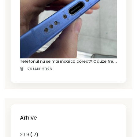
T
elefonul nu se mai încarcă corect? Cauze frecvente și soluții la service în Timișoara
26 IAN. 2026
Arhive
2019
(17)