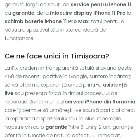
gamută largă de soluții de
service pentru iPhone 11
cu
garantie
, de la
înlocuire display iPhone 11 Pro
la
schimb baterie iPhone 11 Pro Max
, totul pentru a
păstra dispozitivul tău în starea ideală de
funcționare.
Ce ne face unici în Timișoara?
La iFix, credem în transparență totală și având peste
450 de recenzii pozitive în Google, suntem încântați
să vă oferim o experiență unică printr-o
asistență
live
sau prezența fizică în timpul procesului de
reparație. Suntem unicul
service iPhone din România
care îți permite să urmărești live sau să participi direct
la repararea dispozitivului tău. În plus, reparațiile
noastre vin cu o
garanție
între 3 luni și 2 ani, garanție
oferită în funcție de natura defectului remediat.