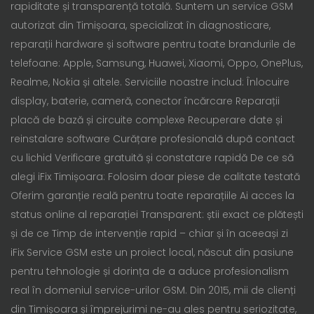
rapiditate și transparență totală. Suntem un service GSM
autorizat din Timișoara, specializat în diagnosticare,
reparații hardware și software pentru toate brandurile de
telefoane: Apple, Samsung, Huawei, Xiaomi, Oppo, OnePlus,
Realme, Nokia și altele. Serviciile noastre includ: Înlocuire
display, baterie, cameră, conector încărcare Reparații
placă de bază și circuite complexe Recuperare date și
reinstalare software Curățare profesională după contact
cu lichid Verificare gratuită și constatare rapidă De ce să
alegi iFix Timișoara: Folosim doar piese de calitate testată
Oferim garanție reală pentru toate reparațiile Ai acces la
status online al reparației Transparent: știi exact ce plătești
și de ce Timp de intervenție rapid – chiar și în aceeași zi
iFix Service GSM este un proiect local, născut din pasiune
pentru tehnologie și dorința de a aduce profesionalism
real în domeniul service-urilor GSM. Din 2015, mii de clienți
din Timișoara și împrejurimi ne-au ales pentru seriozitate,