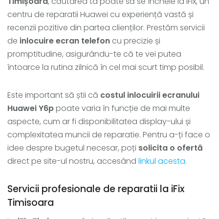
Timișoara
, căutarea ta poate să se încheie la iFix, un
centru de reparatii Huawei cu experiență vastă și
recenzii pozitive din partea clienților. Prestăm servicii
de
inlocuire ecran telefon
cu precizie și
promptitudine, asigurându-te că te vei putea
întoarce la rutina zilnică în cel mai scurt timp posibil.
Este important să știi că
costul inlocuirii ecranului
Huawei Y6p
poate varia în funcție de mai multe
aspecte, cum ar fi disponibilitatea display-ului și
complexitatea muncii de reparatie. Pentru a-ți face o
idee despre bugetul necesar, poți
solicita o ofertă
direct pe site-ul nostru, accesând
linkul acesta
.
Servicii profesionale de reparatii la iFix
Timisoara