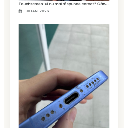
T
ouchscreen-ul nu mai răspunde corect? Când trebuie schimbat display-ul
30 IAN. 2026