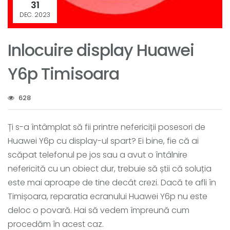
31
DEC. 2023
Inlocuire display Huawei
Y6p Timisoara
628
Ți s-a întâmplat să fii printre nefericiții posesori de
Huawei Y6p cu display-ul spart? Ei bine, fie că ai
scăpat telefonul pe jos sau a avut o întâlnire
nefericită cu un obiect dur, trebuie să știi că soluția
este mai aproape de tine decât crezi. Dacă te afli în
Timișoara, reparatia ecranului Huawei Y6p nu este
deloc o povară. Hai să vedem împreună cum
procedăm în acest caz.