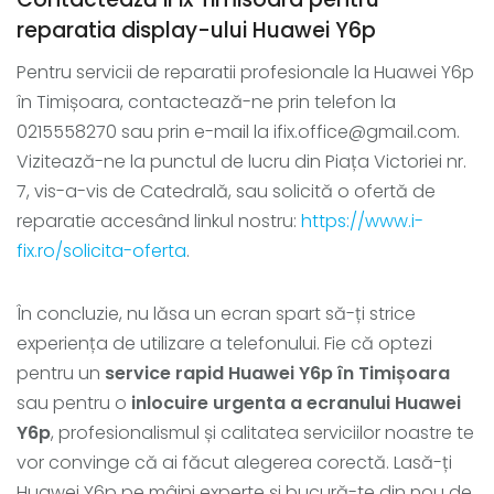
reparatia display-ului Huawei Y6p
Pentru servicii de reparatii profesionale la Huawei Y6p
în Timișoara, contactează-ne prin telefon la
0215558270 sau prin e-mail la ifix.office@gmail.com.
Vizitează-ne la punctul de lucru din Piața Victoriei nr.
7, vis-a-vis de Catedrală, sau solicită o ofertă de
reparatie accesând linkul nostru:
https://www.i-
fix.ro/solicita-oferta
.
În concluzie, nu lăsa un ecran spart să-ți strice
experiența de utilizare a telefonului. Fie că optezi
pentru un
service rapid Huawei Y6p în Timișoara
sau pentru o
inlocuire urgenta a ecranului Huawei
Y6p
, profesionalismul și calitatea serviciilor noastre te
vor convinge că ai făcut alegerea corectă. Lasă-ți
Huawei Y6p pe mâini experte și bucură-te din nou de