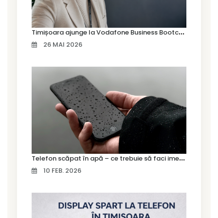
T
imișoara ajunge la Vodafone Business Bootcamp prin Marius Cermian de la Armour România
26 MAI 2026
T
elefon scăpat în apă – ce trebuie să faci imediat și ce greșeli să eviți
10 FEB. 2026