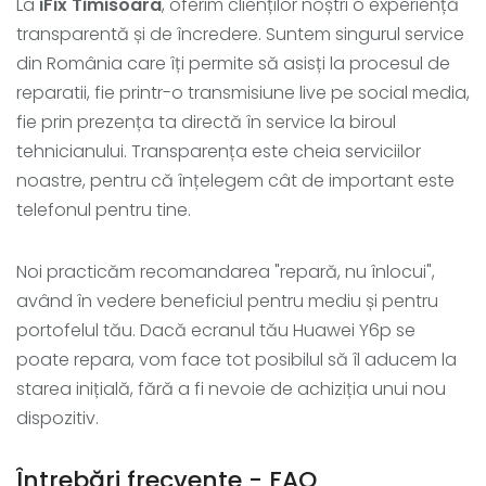
La
iFix Timisoara
, oferim clienților noștri o experiență
transparentă și de încredere. Suntem singurul service
din România care îți permite să asisți la procesul de
reparatii, fie printr-o transmisiune live pe social media,
fie prin prezența ta directă în service la biroul
tehnicianului. Transparența este cheia serviciilor
noastre, pentru că înțelegem cât de important este
telefonul pentru tine.
Noi practicăm recomandarea "repară, nu înlocui",
având în vedere beneficiul pentru mediu și pentru
portofelul tău. Dacă ecranul tău Huawei Y6p se
poate repara, vom face tot posibilul să îl aducem la
starea inițială, fără a fi nevoie de achiziția unui nou
dispozitiv.
Întrebări frecvente - FAQ