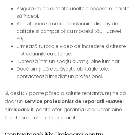
Asigură-te că ai toate uneltele necesare înainte
să începi.
Achiziționează un kit de inlocuire display de
calitate și compatibil cu modelul tău Huawei
Y6p.
Urmează tutoriale video de încredere și citește
instrucțiunile cu atenție.
Lucrează într-un spațiu curat și bine luminat.
Dacă simți că depășește abilitățile tale,
contactează imediat un profesional.
Și, deși DIY poate părea o soluție tentantă, reține că
doar un
service profesionist de reparatii Huawei
Timișoara
îți poate oferi garanția unei lucrări bine
făcute și durabilitatea reparatiei.
Contactează iFix Timisoara pentru