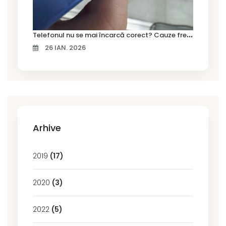
T
elefonul nu se mai încarcă corect? Cauze frecvente și soluții la service în Timișoara
26 IAN. 2026
Arhive
2019
(17)
2020
(3)
2022
(5)