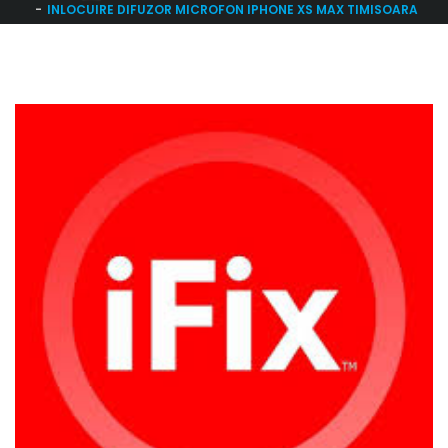
INLOCUIRE DIFUZOR MICROFON IPHONE XS MAX TIMISOARA