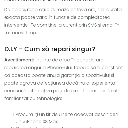
De obicei, reparațiile durează câteva ore, dar durata
exactă poate varia în funcție de complexitatea
intervenției. Te vom ține la curent prin SMS și email în
tot acest timp.
D.I.Y - Cum să repari singur?
Avertisment:
Înainte de a lua în considerare
repararea singur a iPhone-ului, trebuie să fii conștient
că aceasta poate anula garanția dispozitivului și
poate agrava defecțiunea dacă nu ai experiența
necesară. Iată câțiva pași de urmat doar dacă ești
familiarizat cu tehnologia:
Procură-ți un kit de unelte adecvat deschiderii
unui iPhone XS Max.