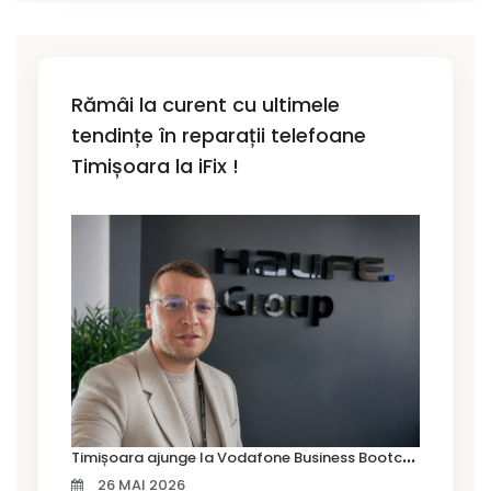
Rămâi la curent cu ultimele
tendințe în reparații telefoane
Timișoara la iFix !
T
imișoara ajunge la Vodafone Business Bootcamp prin Marius Cermian de la Armour România
26 MAI 2026