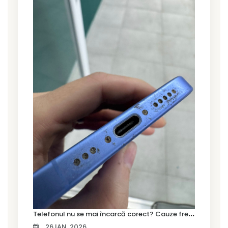
T
elefonul nu se mai încarcă corect? Cauze frecvente și soluții la service în Timișoara
26 IAN. 2026