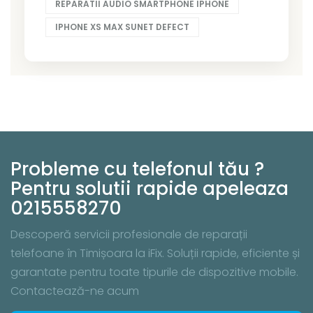
REPARATII AUDIO SMARTPHONE IPHONE
IPHONE XS MAX SUNET DEFECT
Probleme cu telefonul tău ?
Pentru solutii rapide apeleaza
0215558270
Descoperă servicii profesionale de reparații
telefoane în Timișoara la iFix. Soluții rapide, eficiente și
garantate pentru toate tipurile de dispozitive mobile.
Contactează-ne acum