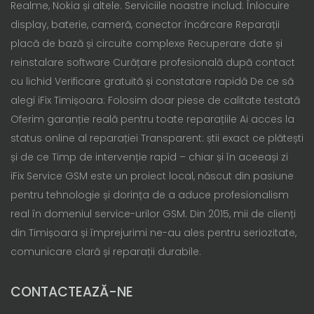
Realme, Nokia și altele. Serviciile noastre includ: Înlocuire
display, baterie, cameră, conector încărcare Reparații
placă de bază și circuite complexe Recuperare date și
reinstalare software Curățare profesională după contact
cu lichid Verificare gratuită și constatare rapidă De ce să
alegi iFix Timișoara: Folosim doar piese de calitate testată
Oferim garanție reală pentru toate reparațiile Ai acces la
status online al reparației Transparent: știi exact ce plătești
și de ce Timp de intervenție rapid – chiar și în aceeași zi
iFix Service GSM este un proiect local, născut din pasiune
pentru tehnologie și dorința de a aduce profesionalism
real în domeniul service-urilor GSM. Din 2015, mii de clienți
din Timișoara și împrejurimi ne-au ales pentru seriozitate,
comunicare clară și reparații durabile.
CONTACTEAZĂ-NE