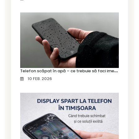
T
elefon scăpat în apă – ce trebuie să faci imediat și ce greșeli să eviți
10 FEB. 2026