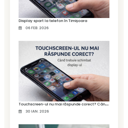
Display spart la telefon în Timișoara
06 FEB. 2026
T
ouchscreen-ul nu mai răspunde corect? Când trebuie schimbat display-ul
30 IAN. 2026