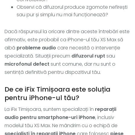
Observi că difuzorul produce zgomote nefirești
sau pur și simplu nu mai funcționează?
Dacă răspunsul la oricare dintre aceste întrebări este
afirmativ, este probabil ca iPhone-ul tău XS Max să
aibă
probleme audio
care necesită o intervenție
specializată. Situații precum
difuzorul rupt
sau
microfonul defect
sunt comune, dar nu sunt o
sentință definitivă pentru dispozitivul tău.
De ce iFix Timișoara este soluția
pentru iPhone-ul tău?
La iFix Timișoara, suntem specializați în
reparații
audio pentru smartphone-uri iPhone
, inclusiv
modelul tău XS Max. Ne mândrim cu o echipă de
specialiști în reparații iPhone
care folosesc
piese