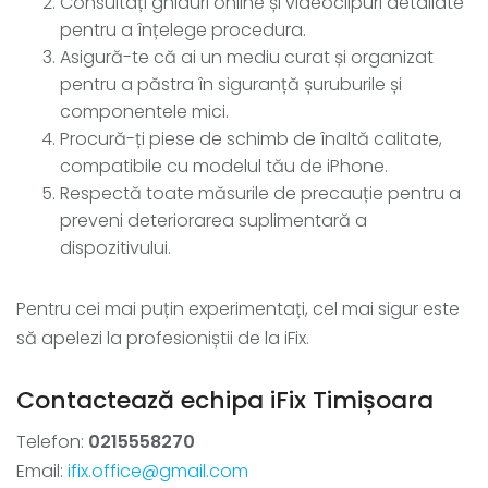
Consultați ghiduri online și videoclipuri detaliate
pentru a înțelege procedura.
Asigură-te că ai un mediu curat și organizat
pentru a păstra în siguranță șuruburile și
componentele mici.
Procură-ți piese de schimb de înaltă calitate,
compatibile cu modelul tău de iPhone.
Respectă toate măsurile de precauție pentru a
preveni deteriorarea suplimentară a
dispozitivului.
Pentru cei mai puțin experimentați, cel mai sigur este
să apelezi la profesioniștii de la iFix.
Contactează echipa iFix Timișoara
Telefon:
0215558270
Email:
ifix.office@gmail.com