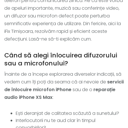
telefon pentru comunicarea zilnică. Fie că este vorba
de apeluri importante, muzică sau conferințe video,
un difuzor sau microfon defect poate perturba
semnificativ experiența de utilizare. Din fericire, aici la
iFix Timișoara, rezolvăm rapid și eficient aceste
defecțiuni. Lasă-ne să-ti explicăm cum.
Când să alegi înlocuirea difuzorului
sau a microfonului?
Înainte de a începe explorarea diverselor indicații, să
vedem cum îți poți da seama că ai nevoie de
servicii
de înlocuire microfon iPhone
sau de o
reparație
audio iPhone XS Max
:
Ești deranjat de calitatea scăzută a sunetului?
Interlocutorii nu te aud clar în timpul
convorbirilor?