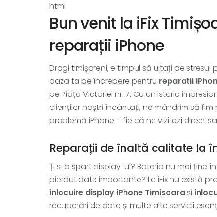
html
Bun venit la iFix Timișo
reparații iPhone
Dragi timișoreni, e timpul să uitați de stresu
oaza ta de încredere pentru
reparatii iPho
pe Piața Victoriei nr. 7. Cu un istoric impres
clienților noștri încântați, ne mândrim să fim
problemă iPhone – fie că ne vizitezi direct s
Reparații de înaltă calitate la
Ți s-a spart display-ul? Bateria nu mai ține 
pierdut date importante? La iFix nu există p
inlocuire display iPhone Timisoara
și
inloc
recuperări de date și multe alte servicii esenț