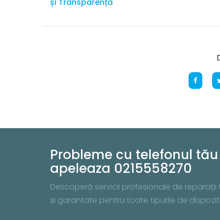
și Transparență
D
Probleme cu telefonul tău 
apeleaza 0215558270
Descoperă servicii profesionale de reparații te
și garantate pentru toate tipurile de dispo