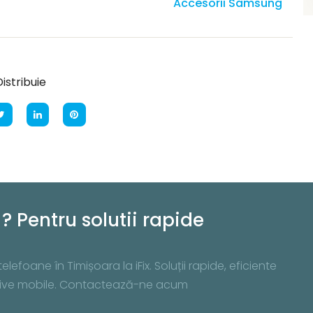
Accesorii Samsung
istribuie
? Pentru solutii rapide
lefoane în Timișoara la iFix. Soluții rapide, eficiente
zitive mobile. Contactează-ne acum