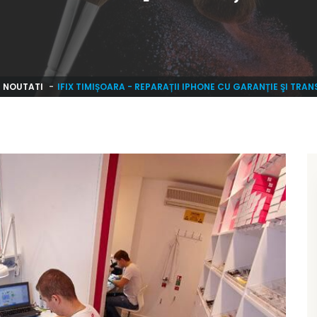
NOUTATI
IFIX TIMIȘOARA - REPARAȚII IPHONE CU GARANȚIE ŞI TRA