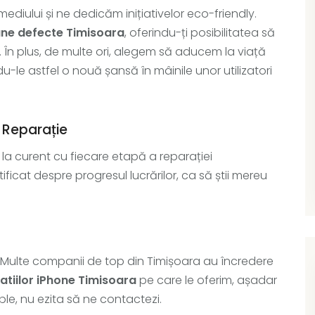
diului și ne dedicăm inițiativelor eco-friendly.
ane defecte Timisoara
, oferindu-ți posibilitatea să
i. În plus, de multe ori, alegem să aducem la viață
u-le astfel o nouă șansă în mâinile unor utilizatori
 Reparație
la curent cu fiecare etapă a reparației
otificat despre progresul lucrărilor, ca să știi mereu
l! Multe companii de top din Timișoara au încredere
atiilor iPhone Timisoara
pe care le oferim, așadar
le, nu ezita să ne contactezi.