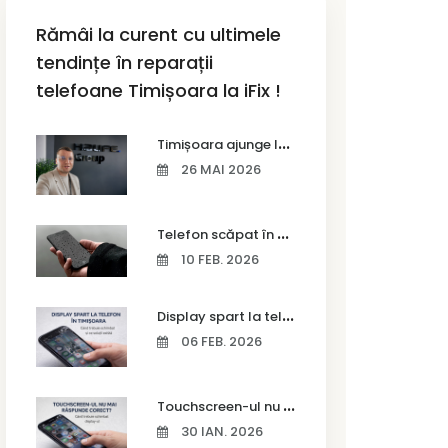
Rămâi la curent cu ultimele
tendințe în reparații
telefoane Timișoara la iFix !
T
imișoara ajunge la Vodafone Business Bootcamp prin Marius Cermian de la Armour România
26 MAI 2026
T
elefon scăpat în apă – ce trebuie să faci imediat și ce greșeli să eviți
10 FEB. 2026
D
isplay spart la telefon în Timișoara
06 FEB. 2026
T
ouchscreen-ul nu mai răspunde corect? Când trebuie schimbat display-ul
30 IAN. 2026