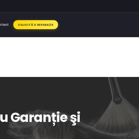
ntact
SOLICITĂ O REPARAȚIE
u Garanție şi