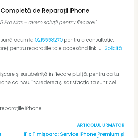
ta Completă de Reparații iPhone
5 Pro Max – avem soluții pentru fiecare!"
și sună acum la
0215558270
pentru o consultație.
preț pentru reparatiile tale accesând link-ul:
Solicită
șcare și șurubelniță în fiecare piuliță, pentru ca tu
iPhone ca nou. Încrederea și satisfacția ta sunt cel
reparațiile iPhone.
ARTICOLUL URMĂTOR
e
iFix Timișoara: Service iPhone Premium și