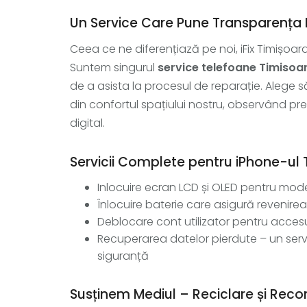
Un Service Care Pune Transparența 
Ceea ce ne diferențiază pe noi, iFix Timișoar
Suntem singurul
service telefoane Timisoar
de a asista la procesul de reparație. Alege să
din confortul spațiului nostru, observând prec
digital.
Servicii Complete pentru iPhone-ul
Inlocuire ecran LCD și OLED pentru mode
Înlocuire baterie care asigură revenir
Deblocare cont utilizator pentru accesul f
Recuperarea datelor pierdute – un servi
siguranță
Susținem Mediul – Reciclare și Reco