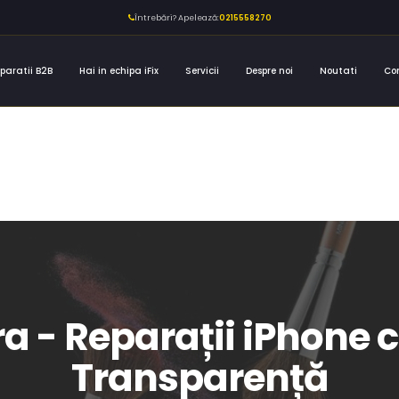
Întrebări? Apelează:
0215558270
paratii B2B
Hai in echipa iFix
Servicii
Despre noi
Noutati
Co
ra - Reparații iPhone c
Transparență