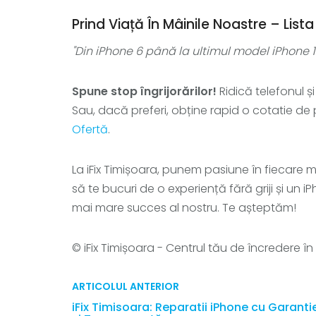
Prind Viață În Mâinile Noastre – Lis
"Din iPhone 6 până la ultimul model iPhone 1
Spune stop îngrijorărilor!
Ridică telefonul 
Sau, dacă preferi, obține rapid o cotatie de 
Ofertă
.
La iFix Timișoara, punem pasiune în fiecare mi
să te bucuri de o experiență fără griji și un 
mai mare succes al nostru. Te așteptăm!
© iFix Timișoara - Centrul tău de încredere în 
ARTICOLUL ANTERIOR
iFix Timisoara: Reparatii iPhone cu Garanti