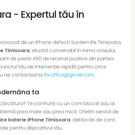
ara - Expertul tău în
l provocat de un iPhone defect! Suntem iFix Timișoara,
ne Timisoara
, situată convenabil în inima orașului,
ionant de peste 450 de recenzii pozitive din partea
 punctul tău de intervenție rapidă pentru orice
au ne contactezi la
ifix.office@gmail.com
.
 îndemâna ta
încărcătura? Te confrunți cu un cont blocat sau ai
roblemă prea mare sau prea mică. Oferim servicii de
uire baterie iPhone Timisoara
, deblocări de cont,
iale pentru dispozitivul tău.