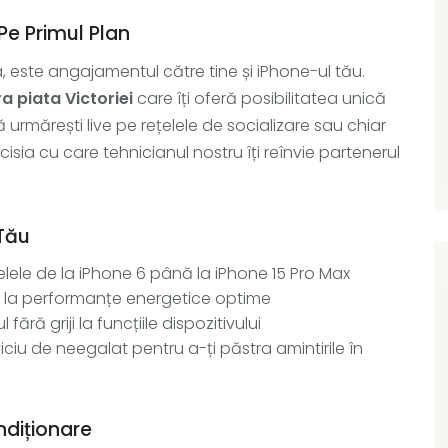
Pe Primul Plan
a, este angajamentul către tine și iPhone-ul tău.
a piata Victoriei
care îți oferă posibilitatea unică
 urmărești live pe rețelele de socializare sau chiar
isia cu care tehnicianul nostru îți reînvie partenerul
 Tău
lele de la iPhone 6 până la iPhone 15 Pro Max
ea la performanțe energetice optime
ără griji la funcțiile dispozitivului
ciu de neegalat pentru a-ți păstra amintirile în
ndiționare