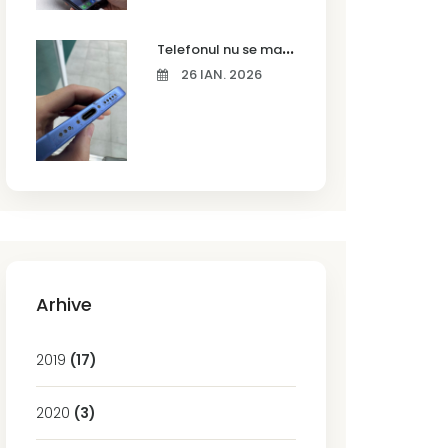
T
elefonul nu se mai încarcă corect? Cauze frecvente și soluții la service în Timișoara
26 IAN. 2026
Arhive
2019
(17)
2020
(3)