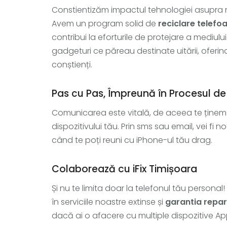
Constientizăm impactul tehnologiei asupra me
Avem un program solid de
reciclare telefo
contribui la eforturile de protejare a mediulu
gadgeturi ce păreau destinate uitării, oferind
conștienți.
Pas cu Pas, Împreună în Procesul de
Comunicarea este vitală, de aceea te ținem 
dispozitivului tău. Prin sms sau email, vei fi n
când te poți reuni cu iPhone-ul tău drag.
Colaborează cu iFix Timișoara
Și nu te limita doar la telefonul tău persona
în serviciile noastre extinse și
garantia repar
dacă ai o afacere cu multiple dispozitive App