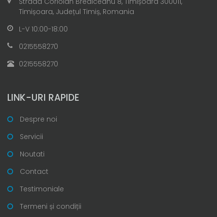
Strada Coriolan Brediceanu 8, Timișoara 300011,
Timișoara, Județul Timiș, Romania
L-V 10:00-18:00
0215558270
0215558270
LINK-URI RAPIDE
Despre noi
Servicii
Noutati
Contact
Testimoniale
Termeni și condiții