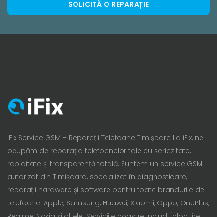
SOLICITĂ O REPARAȚIE
iFix Service GSM – Reparații Telefoane Timișoara La iFix, ne
ocupăm de reparația telefoanelor tale cu seriozitate,
rapiditate și transparență totală. Suntem un service GSM
autorizat din Timișoara, specializat în diagnosticare,
reparații hardware și software pentru toate brandurile de
telefoane: Apple, Samsung, Huawei, Xiaomi, Oppo, OnePlus,
Realme, Nokia și altele. Serviciile noastre includ: Înlocuire