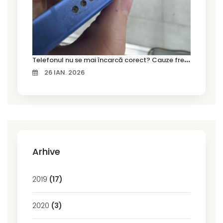
T
elefonul nu se mai încarcă corect? Cauze frecvente și soluții la service în Timișoara
26 IAN. 2026
Arhive
2019
(17)
2020
(3)