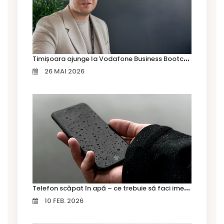
T
imișoara ajunge la Vodafone Business Bootcamp prin Marius Cermian de la Armour România
26 MAI 2026
T
elefon scăpat în apă – ce trebuie să faci imediat și ce greșeli să eviți
10 FEB. 2026