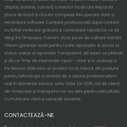
display, baterie, cameră, conector încărcare Reparații
placă de bază și circuite complexe Recuperare date și
reinstalare software Curățare profesională după contact
cu lichid Verificare gratuită și constatare rapidă De ce să
alegi iFix Timișoara: Folosim doar piese de calitate testată
Oferim garanție reală pentru toate reparațiile Ai acces la
status online al reparației Transparent: știi exact ce plătești
și de ce Timp de intervenție rapid – chiar și în aceeași zi
iFix Service GSM este un proiect local, născut din pasiune
pentru tehnologie și dorința de a aduce profesionalism
real în domeniul service-urilor GSM. Din 2015, mii de clienți
din Timișoara și împrejurimi ne-au ales pentru seriozitate,
comunicare clară și reparații durabile.
CONTACTEAZĂ-NE