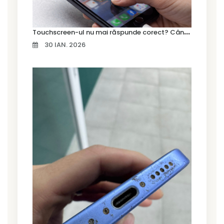
T
ouchscreen-ul nu mai răspunde corect? Când trebuie schimbat display-ul
30 IAN. 2026