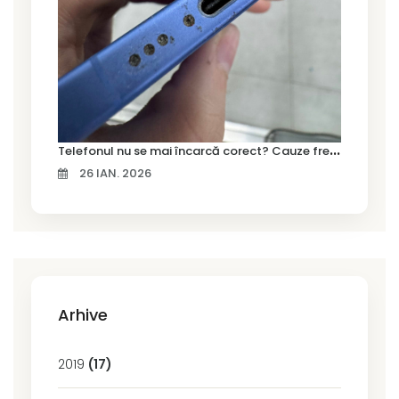
T
elefonul nu se mai încarcă corect? Cauze frecvente și soluții la service în Timișoara
26 IAN. 2026
Arhive
2019
(17)