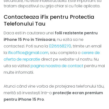
securitate, nu este indestructibila. Este important sa
tratam dispozitivul cu grija chiar si cu folie aplicata.
Contacteaza iFix pentru Protectia
Telefonului Tau
Daca esti in cautarea unei
folii rezistente pentru
iPhone 15 Pro in Timisoara
, nu ezita sa ne
contactezi. Poti suna la
0215558270
, trimite un email
la
ifix.office@gmail.com
, sau completa o
cerere de
oferta de reparatie
direct pe website-ul nostru. Nu
uita sa vizitezi
pagina noastra de contact
pentru mai
multe informatii.
Atunci când vine vorba de protejarea telefonului tău,
merită să investești într-o
protecție ecran premium
pentru iPhone 15 Pro
.