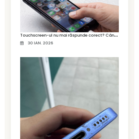
T
ouchscreen-ul nu mai răspunde corect? Când trebuie schimbat display-ul
30 IAN. 2026