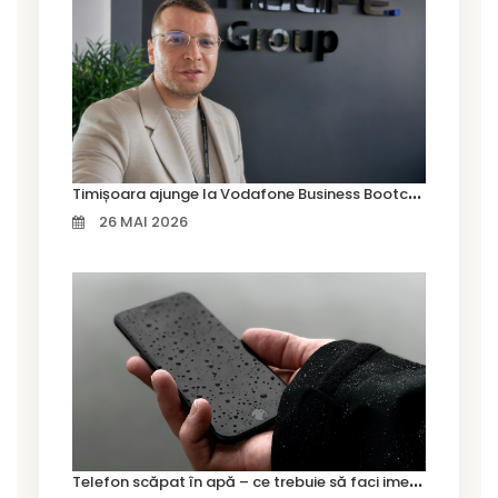
T
imișoara ajunge la Vodafone Business Bootcamp prin Marius Cermian de la Armour România
26 MAI 2026
T
elefon scăpat în apă – ce trebuie să faci imediat și ce greșeli să eviți