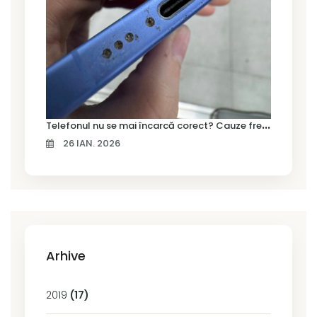
T
elefonul nu se mai încarcă corect? Cauze frecvente și soluții la service în Timișoara
26 IAN. 2026
Arhive
2019
(17)