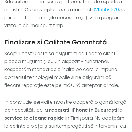
Și locuitorii din Timișoara pot beneficia de expertiza
noastră. Cu un simplu apel la numărul
0215558270
, vei
primi toate informațiile necesare și îți vom programa
vizita în cel mai scurt timp.
Finalizare și Calitate Garantată
Scopul nostru este să asigurăm că fiecare client
pleacă mulțumit și cu un dispozitiv funcțional.
Respectăm standardele înalte pe care le impune
domeniul tehnologiei mobile și ne asigurăm că
fiecare reparație este pe măsură așteptărilor tale.
În concluzie, serviciile noastre acoperă o gamă largă
de necesități, de la
reparatii iPhone în București
la
service telefoane rapide
în Timișoara. Ne adațpăm
la cerințele pieței și suntem pregătiți să intervenim cu