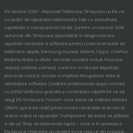
iFix Service GSM – Reparații Telefoane Timișoara La iFix, ne
ocupăm de reparația telefoanelor tale cu seriozitate,
rapiditate și transparență totală. Suntem un service GSM
autorizat din Timișoara, specializat în diagnosticare,
reparații hardware și software pentru toate brandurile de
telefoane: Apple, Samsung, Huawei, Xiaomi, Oppo, OnePlus,
Realme, Nokia și altele. Serviciile noastre includ: Înlocuire
display, baterie, cameră, conector încărcare Reparații
placă de bază și circuite complexe Recuperare date și
reinstalare software Curățare profesională după contact
cu lichid Verificare gratuită și constatare rapidă De ce să
alegi iFix Timișoara: Folosim doar piese de calitate testată
Oferim garanție reală pentru toate reparațiile Ai acces la
status online al reparației Transparent: știi exact ce plătești
și de ce Timp de intervenție rapid – chiar și în aceeași zi
iFix Service GSM este un proiect local, născut din pasiune