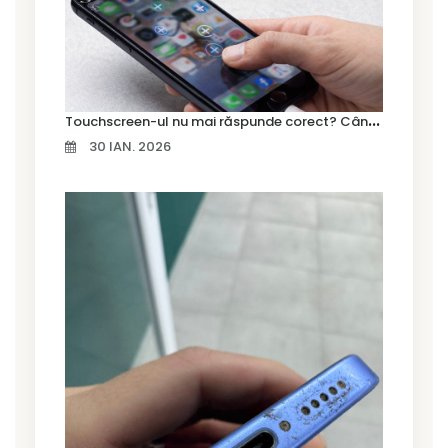
T
ouchscreen-ul nu mai răspunde corect? Când trebuie schimbat display-ul
30 IAN. 2026