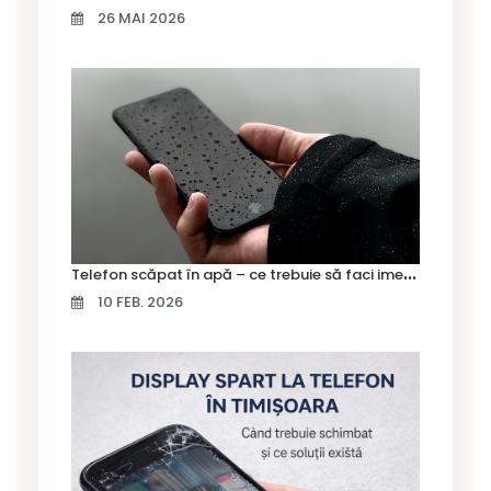
26 MAI 2026
T
elefon scăpat în apă – ce trebuie să faci imediat și ce greșeli să eviți
10 FEB. 2026