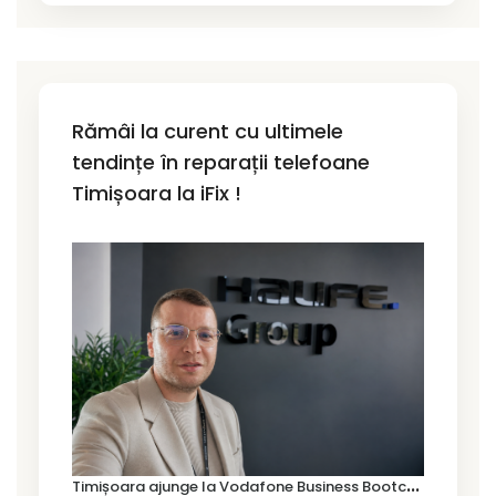
Rămâi la curent cu ultimele
tendințe în reparații telefoane
Timișoara la iFix !
T
imișoara ajunge la Vodafone Business Bootcamp prin Marius Cermian de la Armour România