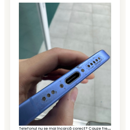
T
elefonul nu se mai încarcă corect? Cauze frecvente și soluții la service în Timișoara