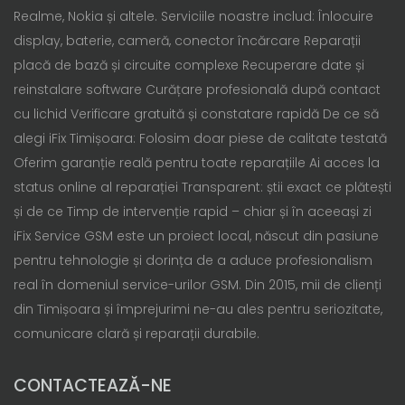
Realme, Nokia și altele. Serviciile noastre includ: Înlocuire
display, baterie, cameră, conector încărcare Reparații
placă de bază și circuite complexe Recuperare date și
reinstalare software Curățare profesională după contact
cu lichid Verificare gratuită și constatare rapidă De ce să
alegi iFix Timișoara: Folosim doar piese de calitate testată
Oferim garanție reală pentru toate reparațiile Ai acces la
status online al reparației Transparent: știi exact ce plătești
și de ce Timp de intervenție rapid – chiar și în aceeași zi
iFix Service GSM este un proiect local, născut din pasiune
pentru tehnologie și dorința de a aduce profesionalism
real în domeniul service-urilor GSM. Din 2015, mii de clienți
din Timișoara și împrejurimi ne-au ales pentru seriozitate,
comunicare clară și reparații durabile.
CONTACTEAZĂ-NE