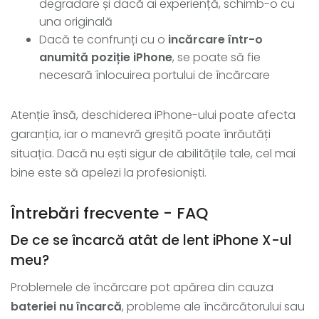
degradare și dacă ai experiență, schimb-o cu
una originală
Dacă te confrunți cu o
incărcare într-o
anumită poziție iPhone
, se poate să fie
necesară înlocuirea portului de încărcare
Atenție însă, deschiderea iPhone-ului poate afecta
garanția, iar o manevră greșită poate înrăutăți
situația. Dacă nu ești sigur de abilitățile tale, cel mai
bine este să apelezi la profesioniști.
Întrebări frecvente - FAQ
De ce se încarcă atât de lent iPhone X-ul
meu?
Problemele de încărcare pot apărea din cauza
bateriei nu încarcă
, probleme ale încărcătorului sau