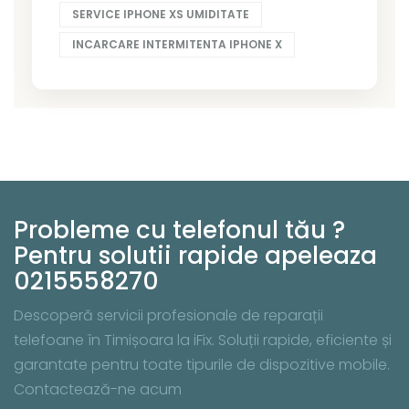
SERVICE IPHONE XS UMIDITATE
INCARCARE INTERMITENTA IPHONE X
Probleme cu telefonul tău ?
Pentru solutii rapide apeleaza
0215558270
Descoperă servicii profesionale de reparații
telefoane în Timișoara la iFix. Soluții rapide, eficiente și
garantate pentru toate tipurile de dispozitive mobile.
Contactează-ne acum