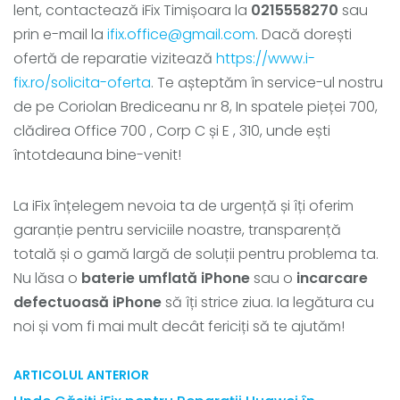
lent, contactează iFix Timișoara la
0215558270
sau
prin e-mail la
ifix.office@gmail.com
. Dacă dorești
ofertă de reparatie vizitează
https://www.i-
fix.ro/solicita-oferta
. Te așteptăm în service-ul nostru
de pe Coriolan Brediceanu nr 8, In spatele pieței 700,
clădirea Office 700 , Corp C și E , 310, unde ești
întotdeauna bine-venit!
La iFix înțelegem nevoia ta de urgență și îți oferim
garanție pentru serviciile noastre, transparență
totală și o gamă largă de soluții pentru problema ta.
Nu lăsa o
baterie umflată iPhone
sau o
incarcare
defectuoasă iPhone
să îți strice ziua. Ia legătura cu
noi și vom fi mai mult decât fericiți să te ajutăm!
ARTICOLUL ANTERIOR