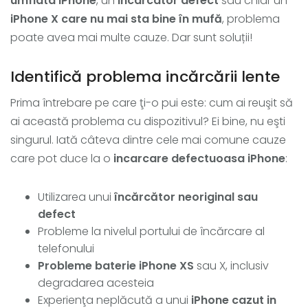
umflata iPhone
, un
incarcator defect
sau chiar un
iPhone X care nu mai sta bine în mufă
, problema
poate avea mai multe cauze. Dar sunt soluții!
Identifică problema incărcării lente
Prima întrebare pe care ţi-o pui este: cum ai reuşit să
ai această problema cu dispozitivul? Ei bine, nu eşti
singurul. Iată câteva dintre cele mai comune cauze
care pot duce la o
incarcare defectuoasa iPhone
:
Utilizarea unui
încărcător neoriginal sau
defect
Probleme la nivelul portului de încărcare al
telefonului
Probleme baterie iPhone XS
sau X, inclusiv
degradarea acesteia
Experienţa neplăcută a unui
iPhone cazut in