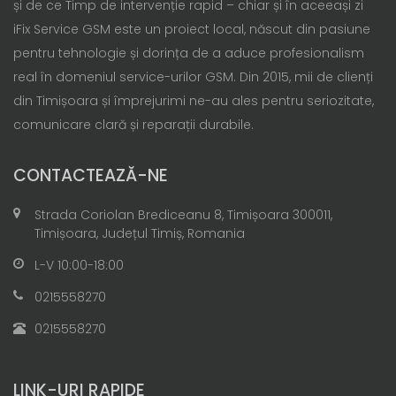
și de ce Timp de intervenție rapid – chiar și în aceeași zi
iFix Service GSM este un proiect local, născut din pasiune
pentru tehnologie și dorința de a aduce profesionalism
real în domeniul service-urilor GSM. Din 2015, mii de clienți
din Timișoara și împrejurimi ne-au ales pentru seriozitate,
comunicare clară și reparații durabile.
CONTACTEAZĂ-NE
Strada Coriolan Brediceanu 8, Timișoara 300011,
Timișoara, Județul Timiș, Romania
L-V 10:00-18:00
0215558270
0215558270
LINK-URI RAPIDE