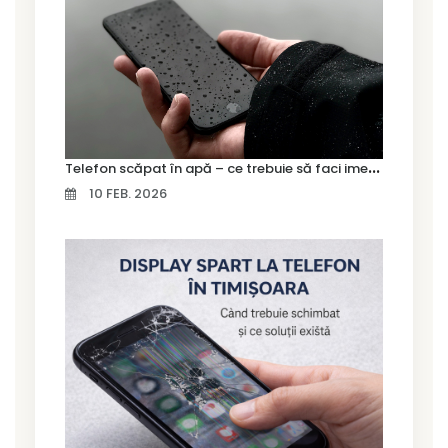
T
elefon scăpat în apă – ce trebuie să faci imediat și ce greșeli să eviți
10 FEB. 2026