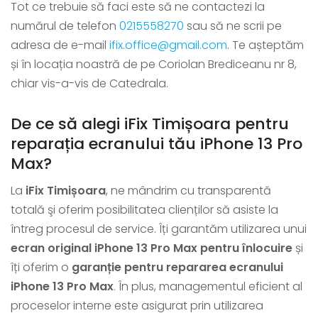
Tot ce trebuie să faci este să ne contactezi la
numărul de telefon
0215558270
sau să ne scrii pe
adresa de e-mail
ifix.office@gmail.com
. Te așteptăm
și în locația noastră de pe Coriolan Brediceanu nr 8,
chiar vis-a-vis de Catedrala.
De ce să alegi iFix Timișoara pentru
reparația ecranului tău iPhone 13 Pro
Max?
La
iFix Timișoara
, ne mândrim cu transparentă
totală şi oferim posibilitatea clienților să asiste la
întreg procesul de service. Îți garantăm utilizarea unui
ecran original iPhone 13 Pro Max pentru înlocuire
și
îți oferim o
garanție pentru repararea ecranului
iPhone 13 Pro Max
. În plus, managementul eficient al
proceselor interne este asigurat prin utilizarea