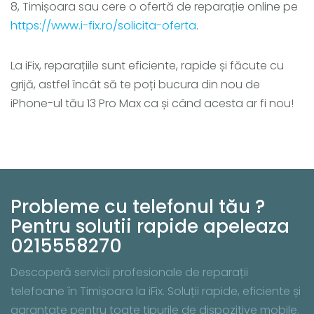
8, Timișoara sau cere o ofertă de reparație online pe
https://www.i-fix.ro/solicita-oferta
.
La iFix, reparațiile sunt eficiente, rapide și făcute cu
grijă, astfel încât să te poți bucura din nou de
iPhone-ul tău 13 Pro Max ca și când acesta ar fi nou!
Probleme cu telefonul tău ?
Pentru solutii rapide apeleaza
0215558270
Descoperă servicii profesionale de reparații
telefoane în Timișoara la iFix. Soluții rapide, eficiente și
garantate pentru toate tipurile de dispozitive mobile.