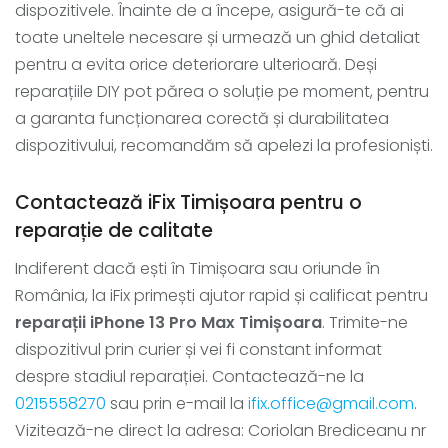
dispozitivele. Înainte de a începe, asigură-te că ai
toate uneltele necesare și urmează un ghid detaliat
pentru a evita orice deteriorare ulterioară. Deși
reparațiile DIY pot părea o soluție pe moment, pentru
a garanta funcționarea corectă și durabilitatea
dispozitivului, recomandăm să apelezi la profesioniști.
Contactează iFix Timișoara pentru o
reparație de calitate
Indiferent dacă ești în Timișoara sau oriunde în
România, la iFix primești ajutor rapid și calificat pentru
reparații iPhone 13 Pro Max Timișoara
. Trimite-ne
dispozitivul prin curier și vei fi constant informat
despre stadiul reparației. Contactează-ne la
0215558270
sau prin e-mail la
ifix.office@gmail.com
.
Vizitează-ne direct la adresa: Coriolan Brediceanu nr