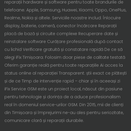
reparații hardware și software pentru toate brandurile de
telefoane: Apple, Samsung, Huawei, Xiaomi, Oppo, OnePlus,
Realme, Nokia și altele. Serviciile noastre includ: Înlocuire
display, baterie, cameră, conector încărcare Reparații
placă de bază și circuite complexe Recuperare date și
reinstalare software Curățare profesională după contact
cu lichid Verificare gratuită și constatare rapidă De ce să
alegi iFix Timișoara: Folosim doar piese de calitate testată
Oferim garanție reală pentru toate reparațiile Ai acces la
status online al reparației Transparent: știi exact ce plătești
și de ce Timp de intervenție rapid – chiar și în aceeași zi
iFix Service GSM este un proiect local, născut din pasiune
pentru tehnologie și dorința de a aduce profesionalism
real în domeniul service-urilor GSM. Din 2015, mii de clienți
din Timișoara și împrejurimi ne-au ales pentru seriozitate,
comunicare clară și reparații durabile.