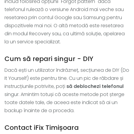
includ folosirea opțiunii "Forgot pattern" dacă
telefonul rulează o versiune Android mai veche sau
resetarea prin contul Google sau Samsung pentru
dispozitivele mai noi. O altă metodă este resetarea
din modul Recovery sau, ca ultimă soluție, apelarea
la un service specializat.
Cum să repari singur - DIY
Dacă ești un utilizator îndrăzneț, secțiunea de DIY (Do
It Yourself) este pentru tine. Cu un pic de răbdare și
instrucțiunile potrivite, poți
să deblochezi telefonul
singur. Amintim totuși că aceste metode pot șterge
toate datele tale, de aceea este indicat să ai un
backup înainte de a proceda.
Contact iFix Timișoara