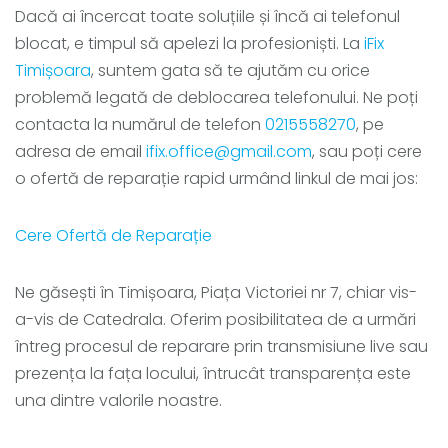
Dacă ai încercat toate soluțiile și încă ai telefonul
blocat, e timpul să apelezi la profesioniști. La
iFix
Timișoara
, suntem gata să te ajutăm cu orice
problemă legată de deblocarea telefonului. Ne poți
contacta la numărul de telefon
0215558270
, pe
adresa de email
ifix.office@gmail.com
, sau poți cere
o ofertă de reparație rapid urmând linkul de mai jos:
Cere Ofertă de Reparație
Ne găsești în Timișoara, Piața Victoriei nr 7, chiar vis-
a-vis de Catedrala. Oferim posibilitatea de a urmări
întreg procesul de reparare prin transmisiune live sau
prezența la fața locului, întrucât transparența este
una dintre valorile noastre.