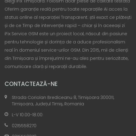
alegi iFix Timișoara: Folosim doar piese de calitate testată
Oferim garanție reală pentru toate reparațiile Ai acces la
status online al reparației Transparent: știi exact ce plătești
și de ce Timp de intervenție rapid – chiar și în aceeași zi
iFix Service GSM este un proiect local, născut din pasiune
pentru tehnologie și dorința de a aduce profesionalism
real în domeniul service-urilor GSM. Din 2015, mii de clienți
din Timișoara și împrejurimi ne-au ales pentru seriozitate,
comunicare clară și reparații durabile.
CONTACTEAZĂ-NE
Strada Coriolan Brediceanu 8, Timișoara 300011,
Timișoara, Județul Timiș, Romania
L-V 10:00-18:00
0215558270